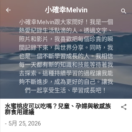
跳到主要內容
小確幸Melvin
小確幸Melvin跟大家問好！我是一個
熱愛紀錄生活點滴的人。透過文字、
照片和影片，我喜歡把每個珍貴的瞬
間記錄下來，與世界分享。同時，我
也是一個不斷學習成長的人。我相信
每一天都有新的知識和技能等待著我
去探索。這種持續學習的過程讓我能
夠不斷進步，成為更好的自己。讓我
們一起享受生活、學習成長吧！
水蜜桃皮可以吃嗎？兒童、孕婦與敏感族
群食用建議
-
5月 25, 2026