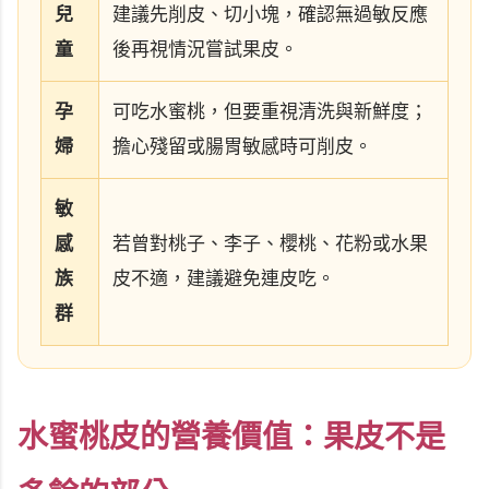
兒
建議先削皮、切小塊，確認無過敏反應
童
後再視情況嘗試果皮。
孕
可吃水蜜桃，但要重視清洗與新鮮度；
婦
擔心殘留或腸胃敏感時可削皮。
敏
感
若曾對桃子、李子、櫻桃、花粉或水果
族
皮不適，建議避免連皮吃。
群
水蜜桃皮的營養價值：果皮不是