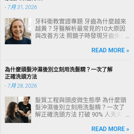
-
7月 31, 2026
牙科衛教實證專題 牙齒為什麼越來
越黃？牙醫解析最常見的10大原因
與改善方法 照鏡子時發現牙齒失去
原有光澤，逐漸偏黃甚至發灰？本
文由專業牙科思維出發，深度剖析
READ MORE »
牙齒變色的生理機制、外源性與內
源性染色成因，並提供精準有效的
為什麼頭髮沖濕後別立刻用洗髮精？一次了解
改善與美白對策。 📋 文章快速導覽
正確洗頭方法
目錄 一、 牙齒顏色的生物學本質：
-
7月 28, 2026
琺瑯質與象牙質 二、 牙齒變黃的10
大關鍵原因剖析 三、 外源性 vs 內
髮質工程與頭皮微生態學 為什麼頭
源性變色的自我檢視 四、 5大專業
髮沖濕後別立刻用洗髮精？一次了
牙醫美白療程評估與比較 五、 避坑
解正確洗頭方法 打破 90% 人天天在
指南：破除3大網路美白偏方迷思
犯的頭皮毀滅式誤區！以理性的結
六、 打造抗黃防線：日常衛教與護
構化思維，拆解頭皮清潔的物理與
READ MORE »
理策略 一、 牙齒顏色的生物學本