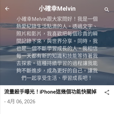
跳到主要內容
小確幸Melvin
小確幸Melvin跟大家問好！我是一個
熱愛紀錄生活點滴的人。透過文字、
照片和影片，我喜歡把每個珍貴的瞬
間記錄下來，與世界分享。同時，我
也是一個不斷學習成長的人。我相信
每一天都有新的知識和技能等待著我
去探索。這種持續學習的過程讓我能
夠不斷進步，成為更好的自己。讓我
們一起享受生活、學習成長吧！
流量殺手曝光！iPhone這幾個功能快關掉
-
4月 06, 2026