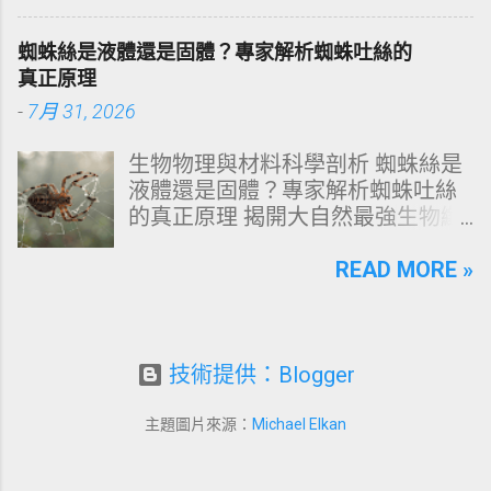
化學底層邏輯，重塑發亮豐盈的健
質：琺瑯質與象牙質 要理解牙齒為
康髮質。 💡 理性思維考題：你是否
何泛黃，首先必須釐清牙齒的硬組
蜘蛛絲是液體還是固體？專家解析蜘蛛吐絲的
天天洗頭，頭皮卻依然半天就出
織構造。牙齒最外層是由高度鈣化
真正原理
油、發癢，甚至掉髮嚴重？ 絕大多
的透明或半透明組織組成的 琺瑯質
-
7月 31, 2026
數人的頭皮問題，並不是洗髮精買
（Enamel，又稱牙釉質） ，而包裹
得不夠貴，而是「第一步就做錯
在琺瑯質內層的則是微黃色的 象牙
生物物理與材料科學剖析 蜘蛛絲是
了」。當你蓮蓬頭剛淋濕頭髮，下
質（Dentin，又稱牙本質） 。 💡 生
液體還是固體？專家解析蜘蛛吐絲
一秒就把濃縮洗髮精直接抹在頭皮
理學核心觀念 健康自然的牙齒本來
的真正原理 揭開大自然最強生物纖
上時，你已經親手觸發了一連串破
就不是純白色。琺瑯質越半透明，
維的相變奧秘：從腺體內的濃縮液
壞頭皮屏障的化學反應。本文將透
內層象牙質的淡黃色澤就越容易透
態蛋白質，到拉伸瞬間轉化為超抗
READ MORE »
過嚴密的邏輯分析，為你解構正確
出來。當琺瑯質因磨損變薄、或是
拉固體物質的微觀物理機制。 💡 核
洗頭順序與高效護理機制。 📌 文章
外層堆積色素時，牙齒發黃的視覺
心物理概念快讀 雙重物理態： 蜘蛛
快速導覽目錄 一、 盲點剖析：沖濕
感受就會大幅顯現。 許多人誤以為
絲在腹部腺體內為 高濃度液態蛋白
立刻塗洗髮精，為何是毀髮災難？
潔白的牙齒才代表健康，事實上完
質（濃相液晶流體） ，吐出體外時
技術提供：Blogger
二、 關鍵核心：「預洗（Pre-
全雪白的牙齒多半經過人工美白處
受力瞬變為 高強度固體纖維 。 剪
Wash）」的物理學與生物學底層邏
理。然而，當牙齒呈現異常的暗
切應力誘導結晶： 吐絲過程並非簡
輯 三、 高效演算法：NT策略家的
主題圖片來源：
Michael Elkan
黃、褐色甚至灰斑時，往往代表著
單的「擠壓」，而是透過紡絲管道
「雙重洗髮黃金公式」 四、 全流程
生活習慣的影響或口腔內部的警
的物理剪切力與酸鹼度（pH）變
對比：正確洗頭與錯誤習慣的系統
訊。 二、 牙齒變黃的10大關鍵原因