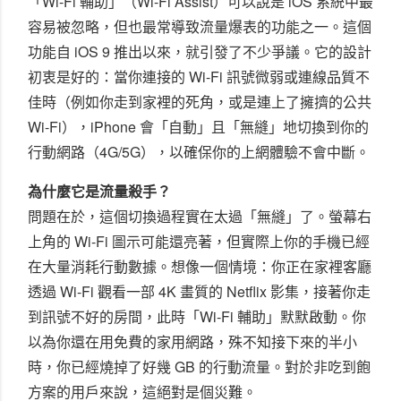
「Wi-Fi 輔助」（Wi-Fi Assist）可以說是 iOS 系統中最
容易被忽略，但也最常導致流量爆表的功能之一。這個
功能自 iOS 9 推出以來，就引發了不少爭議。它的設計
初衷是好的：當你連接的 Wi-Fi 訊號微弱或連線品質不
佳時（例如你走到家裡的死角，或是連上了擁擠的公共
Wi-Fi），iPhone 會「自動」且「無縫」地切換到你的
行動網路（4G/5G），以確保你的上網體驗不會中斷。
為什麼它是流量殺手？
問題在於，這個切換過程實在太過「無縫」了。螢幕右
上角的 Wi-Fi 圖示可能還亮著，但實際上你的手機已經
在大量消耗行動數據。想像一個情境：你正在家裡客廳
透過 Wi-Fi 觀看一部 4K 畫質的 Netflix 影集，接著你走
到訊號不好的房間，此時「Wi-Fi 輔助」默默啟動。你
以為你還在用免費的家用網路，殊不知接下來的半小
時，你已經燒掉了好幾 GB 的行動流量。對於非吃到飽
方案的用戶來說，這絕對是個災難。