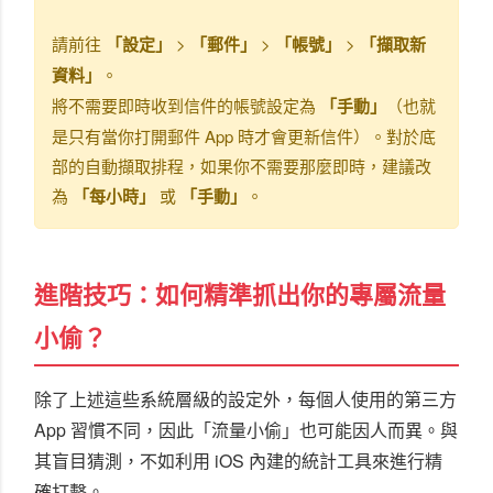
請前往
「設定」
>
「郵件」
>
「帳號」
>
「擷取新
資料」
。
將不需要即時收到信件的帳號設定為
「手動」
（也就
是只有當你打開郵件 App 時才會更新信件）。對於底
部的自動擷取排程，如果你不需要那麼即時，建議改
為
「每小時」
或
「手動」
。
進階技巧：如何精準抓出你的專屬流量
小偷？
除了上述這些系統層級的設定外，每個人使用的第三方
App 習慣不同，因此「流量小偷」也可能因人而異。與
其盲目猜測，不如利用 iOS 內建的統計工具來進行精
確打擊。