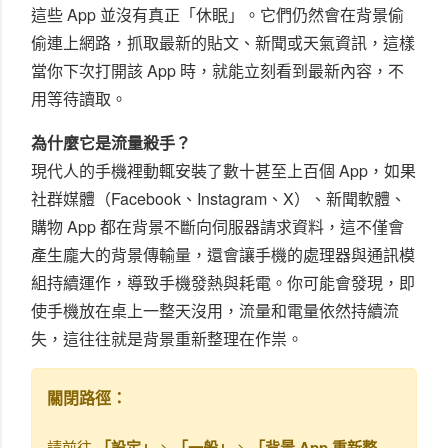
這些 App 並沒有真正「休眠」。它們仍然會在背景偷
偷連上網路，抓取最新的貼文、新聞或天氣資訊，這樣
當你下次打開該 App 時，就能立刻看到最新內容，不
用等待讀取。
為什麼它是流量殺手？
現代人的手機裡動輒安裝了數十甚至上百個 App，如果
社群媒體（Facebook、Instagram、X）、新聞軟體、
購物 App 都在背景不斷向伺服器請求資料，這不僅會
產生龐大的背景傳輸量，還會讓手機的處理器與通訊模
組持續運作，導致手機發熱與耗電。你可能會發現，即
使手機放在桌上一整天沒用，流量和電量依然持續流
失，這往往就是背景重新整理在作祟。
關閉路徑：
請前往
「設定」
>
「一般」
>
「背景 App 重新整