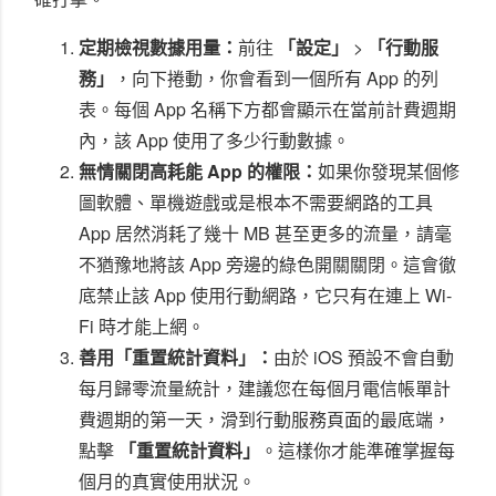
定期檢視數據用量：
前往
「設定」
>
「行動服
務」
，向下捲動，你會看到一個所有 App 的列
表。每個 App 名稱下方都會顯示在當前計費週期
內，該 App 使用了多少行動數據。
無情關閉高耗能 App 的權限：
如果你發現某個修
圖軟體、單機遊戲或是根本不需要網路的工具
App 居然消耗了幾十 MB 甚至更多的流量，請毫
不猶豫地將該 App 旁邊的綠色開關關閉。這會徹
底禁止該 App 使用行動網路，它只有在連上 Wi-
Fi 時才能上網。
善用「重置統計資料」：
由於 iOS 預設不會自動
每月歸零流量統計，建議您在每個月電信帳單計
費週期的第一天，滑到行動服務頁面的最底端，
點擊
「重置統計資料」
。這樣你才能準確掌握每
個月的真實使用狀況。