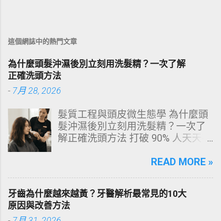
這個網誌中的熱門文章
為什麼頭髮沖濕後別立刻用洗髮精？一次了解
正確洗頭方法
-
7月 28, 2026
髮質工程與頭皮微生態學 為什麼頭
髮沖濕後別立刻用洗髮精？一次了
解正確洗頭方法 打破 90% 人天天在
犯的頭皮毀滅式誤區！以理性的結
構化思維，拆解頭皮清潔的物理與
READ MORE »
化學底層邏輯，重塑發亮豐盈的健
康髮質。 💡 理性思維考題：你是否
牙齒為什麼越來越黃？牙醫解析最常見的10大
天天洗頭，頭皮卻依然半天就出
原因與改善方法
油、發癢，甚至掉髮嚴重？ 絕大多
-
7月 31, 2026