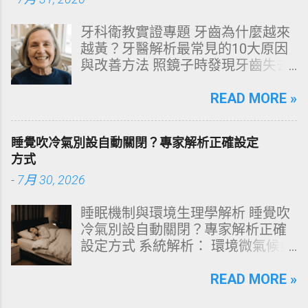
數人的頭皮問題，並不是洗髮精買
得不夠貴，而是「第一步就做錯
牙科衛教實證專題 牙齒為什麼越來
了」。當你蓮蓬頭剛淋濕頭髮，下
越黃？牙醫解析最常見的10大原因
一秒就把濃縮洗髮精直接抹在頭皮
與改善方法 照鏡子時發現牙齒失去
上時，你已經親手觸發了一連串破
原有光澤，逐漸偏黃甚至發灰？本
壞頭皮屏障的化學反應。本文將透
文由專業牙科思維出發，深度剖析
READ MORE »
過嚴密的邏輯分析，為你解構正確
牙齒變色的生理機制、外源性與內
洗頭順序與高效護理機制。 📌 文章
源性染色成因，並提供精準有效的
快速導覽目錄 一、 盲點剖析：沖濕
睡覺吹冷氣別設自動關閉？專家解析正確設定
改善與美白對策。 📋 文章快速導覽
立刻塗洗髮精，為何是毀髮災難？
方式
目錄 一、 牙齒顏色的生物學本質：
二、 關鍵核心：「預洗（Pre-
-
7月 30, 2026
琺瑯質與象牙質 二、 牙齒變黃的10
Wash）」的物理學與生物學底層邏
大關鍵原因剖析 三、 外源性 vs 內
輯 三、 高效演算法：NT策略家的
睡眠機制與環境生理學解析 睡覺吹
源性變色的自我檢視 四、 5大專業
「雙重洗髮黃金公式」 四、 全流程
冷氣別設自動關閉？專家解析正確
牙醫美白療程評估與比較 五、 避坑
對比：正確洗頭與錯誤習慣的系統
設定方式 系統解析： 環境微氣候與
指南：破除3大網路美白偏方迷思
差異 五、 破除迷思：7 個被誤傳已
深度睡眠決策 閱讀時間： 約 12 分
六、 打造抗黃防線：日常衛教與護
久的洗髮常見陷阱 六、 頭皮健康自
鐘 深夜三點突然醒來、渾身大汗，
READ MORE »
理策略 一、 牙齒顏色的生物學本
測：建構個人化高效護髮工作流
隨後輾轉難眠直到天亮？這並非單
質：琺瑯質與象牙質 要理解牙齒為
一、 盲點剖析：沖濕立刻塗洗髮