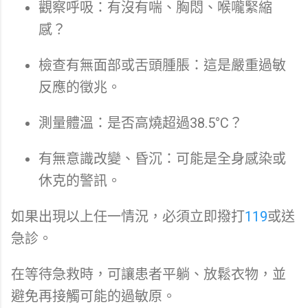
觀察呼吸：有沒有喘、胸悶、喉嚨緊縮
感？
檢查有無面部或舌頭腫脹：這是嚴重過敏
反應的徵兆。
測量體溫：是否高燒超過38.5°C？
有無意識改變、昏沉：可能是全身感染或
休克的警訊。
如果出現以上任一情況，必須立即撥打
119
或送
急診。
在等待急救時，可讓患者平躺、放鬆衣物，並
避免再接觸可能的過敏原。