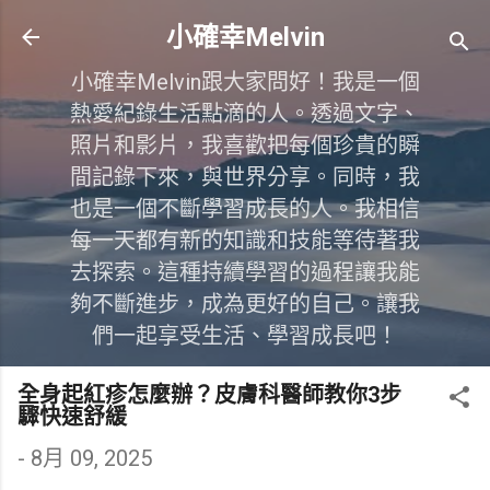
跳到主要內容
小確幸Melvin
小確幸Melvin跟大家問好！我是一個
熱愛紀錄生活點滴的人。透過文字、
照片和影片，我喜歡把每個珍貴的瞬
間記錄下來，與世界分享。同時，我
也是一個不斷學習成長的人。我相信
每一天都有新的知識和技能等待著我
去探索。這種持續學習的過程讓我能
夠不斷進步，成為更好的自己。讓我
們一起享受生活、學習成長吧！
全身起紅疹怎麼辦？皮膚科醫師教你3步
驟快速舒緩
-
8月 09, 2025