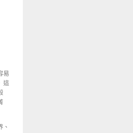
容易
》這
毅
菁
界、