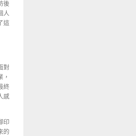
訪後
個人
了這
面對
業，
最終
人感
腳印
來的