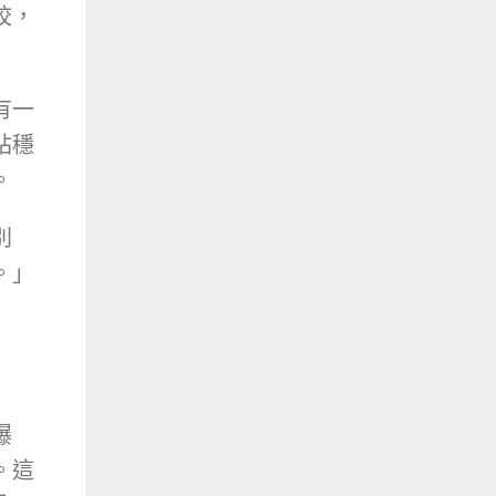
校，
有一
站穩
。
別
。」
爆
。這