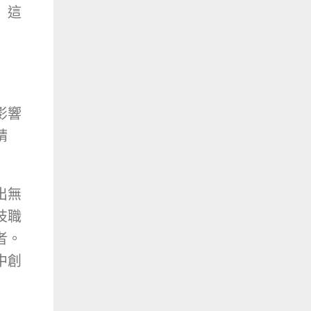
」這
影響
精
出無
技職
者。
中創