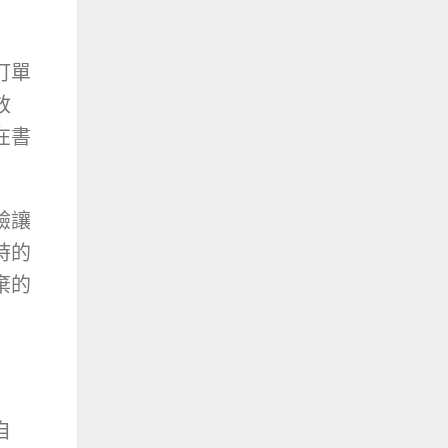
訂單
放
在書
驗讓
時的
棄的
自