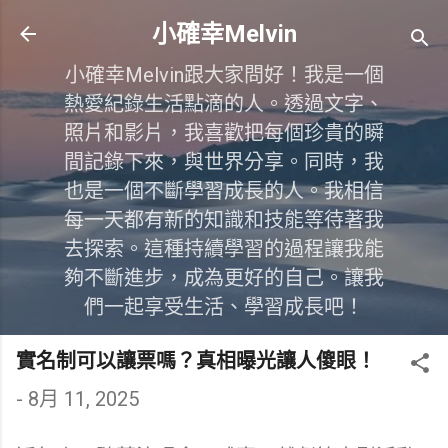
跳到主要內容
小確幸Melvin
小確幸Melvin跟大家問好！我是一個
熱愛紀錄生活點滴的人。透過文字、
照片和影片，我喜歡把每個珍貴的瞬
間記錄下來，與世界分享。同時，我
也是一個不斷學習成長的人。我相信
每一天都有新的知識和技能等待著我
去探索。這種持續學習的過程讓我能
夠不斷進步，成為更好的自己。讓我
們一起享受生活、學習成長吧！
實名制可以讓票嗎？真相曝光讓人傻眼！
-
8月 11, 2025