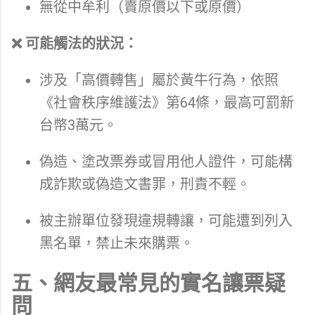
無從中牟利（賣原價以下或原價）
❌ 可能觸法的狀況：
涉及「高價轉售」屬於黃牛行為，依照
《社會秩序維護法》第64條，最高可罰新
台幣3萬元。
偽造、塗改票券或冒用他人證件，可能構
成詐欺或偽造文書罪，刑責不輕。
被主辦單位發現違規轉讓，可能遭到列入
黑名單，禁止未來購票。
五、網友最常見的實名讓票疑
問