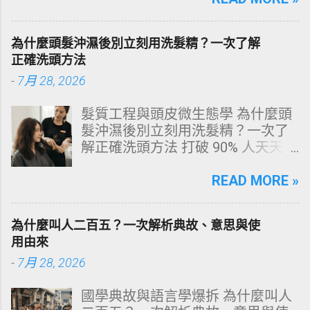
牙齒變色的生理機制、外源性與內
源性染色成因，並提供精準有效的
為什麼頭髮沖濕後別立刻用洗髮精？一次了解
改善與美白對策。 📋 文章快速導覽
正確洗頭方法
目錄 一、 牙齒顏色的生物學本質：
-
7月 28, 2026
琺瑯質與象牙質 二、 牙齒變黃的10
大關鍵原因剖析 三、 外源性 vs 內
髮質工程與頭皮微生態學 為什麼頭
源性變色的自我檢視 四、 5大專業
髮沖濕後別立刻用洗髮精？一次了
牙醫美白療程評估與比較 五、 避坑
解正確洗頭方法 打破 90% 人天天在
指南：破除3大網路美白偏方迷思
犯的頭皮毀滅式誤區！以理性的結
六、 打造抗黃防線：日常衛教與護
構化思維，拆解頭皮清潔的物理與
READ MORE »
理策略 一、 牙齒顏色的生物學本
化學底層邏輯，重塑發亮豐盈的健
質：琺瑯質與象牙質 要理解牙齒為
康髮質。 💡 理性思維考題：你是否
何泛黃，首先必須釐清牙齒的硬組
為什麼叫人二百五？一次解析典故、意思與使
天天洗頭，頭皮卻依然半天就出
織構造。牙齒最外層是由高度鈣化
用由來
油、發癢，甚至掉髮嚴重？ 絕大多
的透明或半透明組織組成的 琺瑯質
-
7月 28, 2026
數人的頭皮問題，並不是洗髮精買
（Enamel，又稱牙釉質） ，而包裹
得不夠貴，而是「第一步就做錯
在琺瑯質內層的則是微黃色的 象牙
國學典故與語言學爆拆 為什麼叫人
了」。當你蓮蓬頭剛淋濕頭髮，下
質（Dentin，又稱牙本質） 。 💡 生