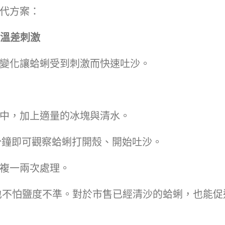
代方案：
用溫差刺激
變化讓蛤蜊受到刺激而快速吐沙。
中，加上適量的冰塊與清水。
0分鐘即可觀察蛤蜊打開殼、開始吐沙。
複一兩次處理。
也不怕鹽度不準。對於市售已經清沙的蛤蜊，也能促