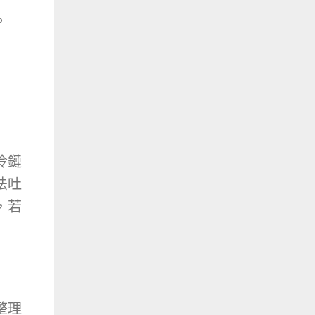
。
冷鏈
法吐
，若
整理