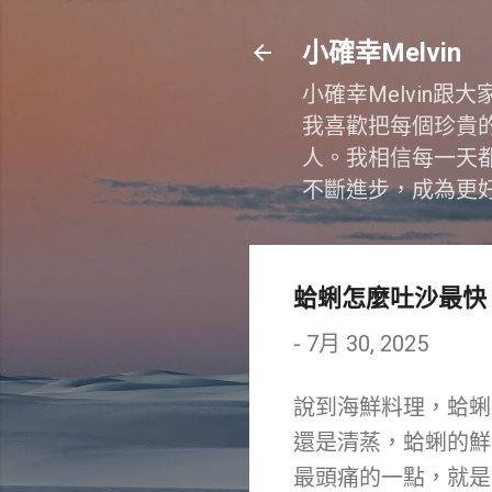
小確幸Melvin
小確幸Melvin
我喜歡把每個珍貴
人。我相信每一天
不斷進步，成為更
蛤蜊怎麼吐沙最快
-
7月 30, 2025
說到海鮮料理，蛤蜊
還是清蒸，蛤蜊的鮮
最頭痛的一點，就是