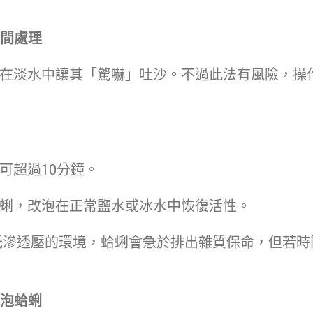
時間處理
在淡水中讓其「驚嚇」吐沙。不過此法有風險，操
可超過10分鐘。
蜊，改泡在正常鹽水或冰水中恢復活性。
低滲透壓的環境，蛤蜊會急於排出雜質保命，但若時
水泡蛤蜊