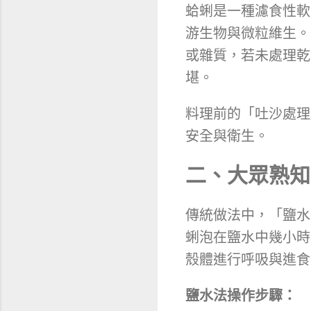
蛤蜊是一種濾食性軟
游生物與微粒維生。
或雜質，若未處理乾
堪。
料理前的「吐沙處理
安全與衛生。
二、大眾熟知
傳統做法中，「鹽水
蜊泡在鹽水中幾小時
殼體進行呼吸與進食
鹽水法操作步驟：