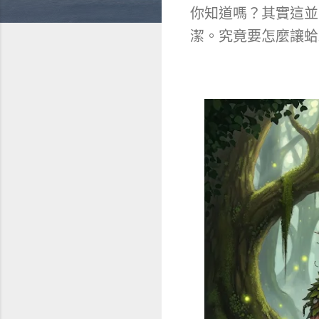
你知道嗎？其實這並
潔。究竟要怎麼讓蛤