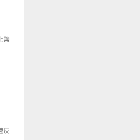
比鹽
速反