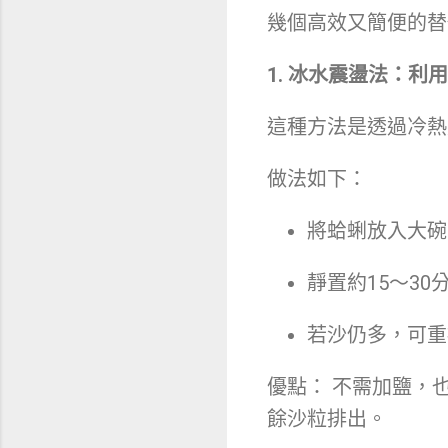
幾個高效又簡便的替
1. 冰水震盪法：利
這種方法是透過冷熱
做法如下：
將蛤蜊放入大碗
靜置約15～3
若沙仍多，可重
優點： 不需加鹽，
餘沙粒排出。