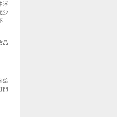
中浮
泥沙
不
食品
將蛤
打開