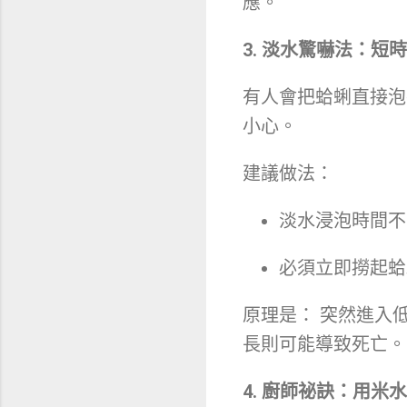
應。
3. 淡水驚嚇法：短
有人會把蛤蜊直接泡
小心。
建議做法：
淡水浸泡時間不
必須立即撈起蛤
原理是： 突然進入
長則可能導致死亡。
4. 廚師祕訣：用米