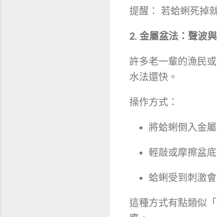
提醒： 若蛤蜊死掉
2. 金屬盆法：聲波
許多老一輩的漁民或
水法還快。
操作方式：
將蛤蜊倒入金屬
輕敲或摩擦盆底
蛤蜊受到刺激會
這種方式有點類似「