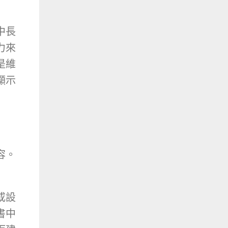
中長
力來
是維
顯示
容。
或設
書中