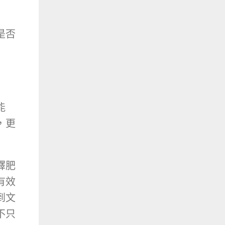
是否
能
，更
釋肥
有效
到文
不只