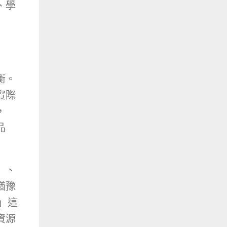
、學
衡。
實際
，
品
」、
猶豫
D」這
資源