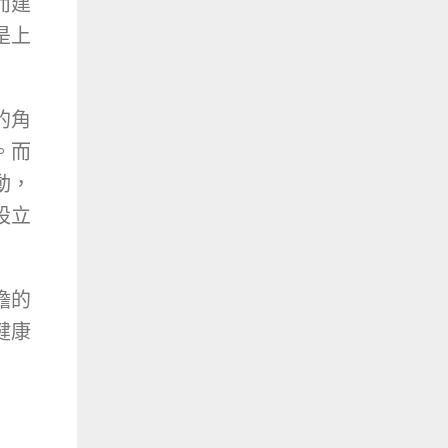
而建
是上
的角
。而
動，
設立
擔的
健康