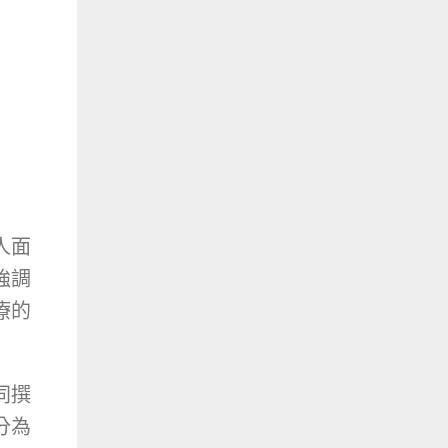
人面
強調
療的
同撰
分為