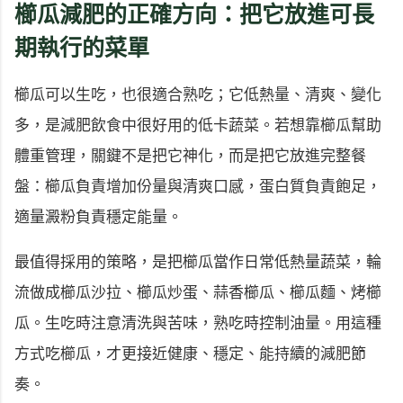
櫛瓜減肥的正確方向：把它放進可長
期執行的菜單
櫛瓜可以生吃，也很適合熟吃；它低熱量、清爽、變化
多，是減肥飲食中很好用的低卡蔬菜。若想靠櫛瓜幫助
體重管理，關鍵不是把它神化，而是把它放進完整餐
盤：櫛瓜負責增加份量與清爽口感，蛋白質負責飽足，
適量澱粉負責穩定能量。
最值得採用的策略，是把櫛瓜當作日常低熱量蔬菜，輪
流做成櫛瓜沙拉、櫛瓜炒蛋、蒜香櫛瓜、櫛瓜麵、烤櫛
瓜。生吃時注意清洗與苦味，熟吃時控制油量。用這種
方式吃櫛瓜，才更接近健康、穩定、能持續的減肥節
奏。