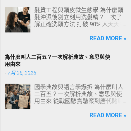
大關鍵原因剖析 三、 外源性 vs 內
髮質工程與頭皮微生態學 為什麼頭
源性變色的自我檢視 四、 5大專業
髮沖濕後別立刻用洗髮精？一次了
牙醫美白療程評估與比較 五、 避坑
解正確洗頭方法 打破 90% 人天天在
指南：破除3大網路美白偏方迷思
犯的頭皮毀滅式誤區！以理性的結
六、 打造抗黃防線：日常衛教與護
構化思維，拆解頭皮清潔的物理與
READ MORE »
理策略 一、 牙齒顏色的生物學本
化學底層邏輯，重塑發亮豐盈的健
質：琺瑯質與象牙質 要理解牙齒為
康髮質。 💡 理性思維考題：你是否
何泛黃，首先必須釐清牙齒的硬組
為什麼叫人二百五？一次解析典故、意思與使
天天洗頭，頭皮卻依然半天就出
織構造。牙齒最外層是由高度鈣化
用由來
油、發癢，甚至掉髮嚴重？ 絕大多
的透明或半透明組織組成的 琺瑯質
-
7月 28, 2026
數人的頭皮問題，並不是洗髮精買
（Enamel，又稱牙釉質） ，而包裹
得不夠貴，而是「第一步就做錯
在琺瑯質內層的則是微黃色的 象牙
國學典故與語言學爆拆 為什麼叫人
了」。當你蓮蓬頭剛淋濕頭髮，下
質（Dentin，又稱牙本質） 。 💡 生
二百五？一次解析典故、意思與使
一秒就把濃縮洗髮精直接抹在頭皮
理學核心觀念 健康自然的牙齒本來
用由來 從戰國懸賞懸案到唐代賭局
上時，你已經親手觸發了一連串破
就不是純白色。琺瑯質越半透明，
牌九，深度剖析這個傳承千年的日
壞頭皮屏障的化學反應。本文將透
內層象牙質的淡黃色澤就越容易透
常用語。一次拆解歷史真相、心理
READ MORE »
過嚴密的邏輯分析，為你解構正確
出來。當琺瑯質因磨損變薄、或是
機制與現代應用範式！ ⏱️ 深度閱讀
洗頭順序與高效護理機制。 📌 文章
外層堆積色素時，牙齒發黃的視覺
時間：12 分鐘 🧠 邏輯思維拆解 📜
快速導覽目錄 一、 盲點剖析：沖濕
感受就會大幅顯現。 許多人誤以為