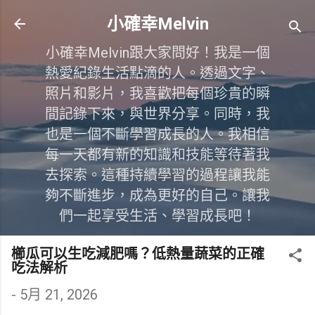
跳到主要內容
小確幸Melvin
小確幸Melvin跟大家問好！我是一個
熱愛紀錄生活點滴的人。透過文字、
照片和影片，我喜歡把每個珍貴的瞬
間記錄下來，與世界分享。同時，我
也是一個不斷學習成長的人。我相信
每一天都有新的知識和技能等待著我
去探索。這種持續學習的過程讓我能
夠不斷進步，成為更好的自己。讓我
們一起享受生活、學習成長吧！
櫛瓜可以生吃減肥嗎？低熱量蔬菜的正確
吃法解析
-
5月 21, 2026