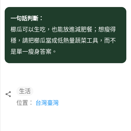
一句話判斷：
櫛瓜可以生吃，也能放進減肥餐；想瘦得
穩，請把櫛瓜當成低熱量蔬菜工具，而不
是單一瘦身答案。
生活
位置：
台灣臺灣
留
言