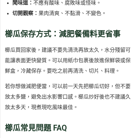
聞味道：
不應有酸味、腐敗味或怪味。
切開觀察：
果肉清爽、不黏滑、不變色。
櫛瓜保存方式：減肥餐備料更省事
櫛瓜買回家後，建議不要先清洗再放太久，水分殘留可
能讓表面更快變質。可以用紙巾包裹後放進保鮮袋或保
鮮盒，冷藏保存。要吃之前再清洗、切片、料理。
若你想做減肥便當，可以前一天先把櫛瓜切好，但不要
放太多鹽，避免出水影響口感。櫛瓜炒好後也不建議久
放太多天，現煮現吃風味最佳。
櫛瓜常見問題 FAQ