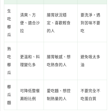
生
清爽、方
腸胃狀況穩
要洗淨，遇
吃
便、適合沙
定、喜歡輕食
到苦味不要
櫛
拉
的人
吃
瓜
熟
吃
更溫和、料
腸胃敏感、想
避免吸太多
櫛
理變化多
吃熱食的人
油
瓜
櫛
可降低整餐
愛吃麵、想控
不要完全不
瓜
澱粉比例
制熱量的人
吃蛋白質
麵