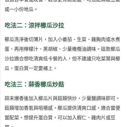
或一小份地瓜。
吃法二：涼拌櫛瓜沙拉
櫛瓜洗淨後切薄片，加入小番茄、生菜、雞胸肉或水煮
蛋，再用檸檬汁、黑胡椒、少量橄欖油調味。這款櫛瓜
沙拉適合想吃清爽低卡餐的人，但不建議只吃菜葉與櫛
瓜，蛋白質一定要補上。
吃法三：蒜香櫛瓜炒菇
蒜末爆香後加入櫛瓜片與菇類快炒，少量鹽調味即可。
菇類增加香氣與咀嚼感，櫛瓜提供清爽口感，適合當便
當配菜。想提升蛋白質，可以加入蝦仁、雞肉片或豆