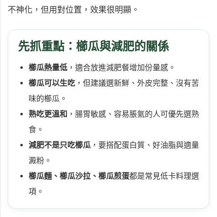
不神化，但用對位置，效果很明顯。
先抓重點：櫛瓜與減肥的關係
櫛瓜熱量低
，適合放進減肥餐增加份量感。
櫛瓜可以生吃
，但建議選新鮮、外皮完整、沒有苦
味的櫛瓜。
熟吃更溫和
，腸胃敏感、容易脹氣的人可優先選熟
食。
減肥不是只吃櫛瓜
，要搭配蛋白質、好油脂與適量
澱粉。
櫛瓜麵、櫛瓜沙拉、櫛瓜煎蛋
都是常見低卡料理選
項。