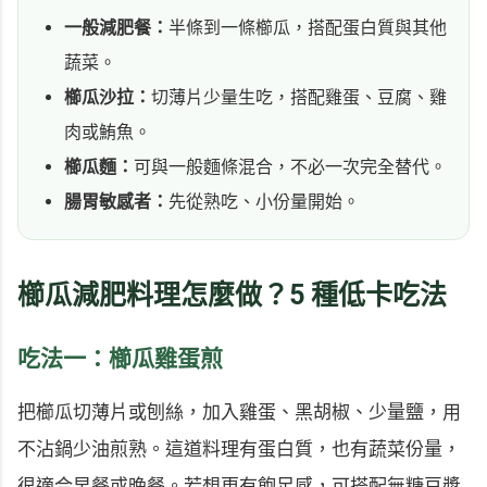
一般減肥餐：
半條到一條櫛瓜，搭配蛋白質與其他
蔬菜。
櫛瓜沙拉：
切薄片少量生吃，搭配雞蛋、豆腐、雞
肉或鮪魚。
櫛瓜麵：
可與一般麵條混合，不必一次完全替代。
腸胃敏感者：
先從熟吃、小份量開始。
櫛瓜減肥料理怎麼做？5 種低卡吃法
吃法一：櫛瓜雞蛋煎
把櫛瓜切薄片或刨絲，加入雞蛋、黑胡椒、少量鹽，用
不沾鍋少油煎熟。這道料理有蛋白質，也有蔬菜份量，
很適合早餐或晚餐。若想更有飽足感，可搭配無糖豆漿