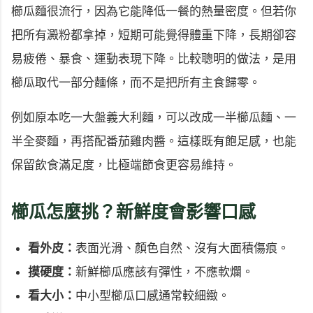
櫛瓜麵很流行，因為它能降低一餐的熱量密度。但若你
把所有澱粉都拿掉，短期可能覺得體重下降，長期卻容
易疲倦、暴食、運動表現下降。比較聰明的做法，是用
櫛瓜取代一部分麵條，而不是把所有主食歸零。
例如原本吃一大盤義大利麵，可以改成一半櫛瓜麵、一
半全麥麵，再搭配番茄雞肉醬。這樣既有飽足感，也能
保留飲食滿足度，比極端節食更容易維持。
櫛瓜怎麼挑？新鮮度會影響口感
看外皮：
表面光滑、顏色自然、沒有大面積傷痕。
摸硬度：
新鮮櫛瓜應該有彈性，不應軟爛。
看大小：
中小型櫛瓜口感通常較細緻。