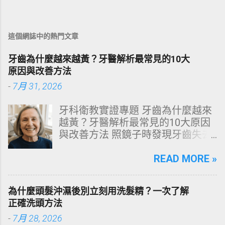
這個網誌中的熱門文章
牙齒為什麼越來越黃？牙醫解析最常見的10大
原因與改善方法
-
7月 31, 2026
牙科衛教實證專題 牙齒為什麼越來
越黃？牙醫解析最常見的10大原因
與改善方法 照鏡子時發現牙齒失去
原有光澤，逐漸偏黃甚至發灰？本
文由專業牙科思維出發，深度剖析
READ MORE »
牙齒變色的生理機制、外源性與內
源性染色成因，並提供精準有效的
為什麼頭髮沖濕後別立刻用洗髮精？一次了解
改善與美白對策。 📋 文章快速導覽
正確洗頭方法
目錄 一、 牙齒顏色的生物學本質：
-
7月 28, 2026
琺瑯質與象牙質 二、 牙齒變黃的10